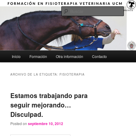
Ir
Ir
"Aprender a mirar globalmente"
al
al
Busca
contenido
contenido
principal
secundario
Formación en Fisioterapia
Veterinaria UCM
Menú
Inicio
Formación
Otra información
Contacto
principal
ARCHIVO DE LA ETIQUETA:
FISIOTERAPIA
Estamos trabajando para
seguir mejorando…
Disculpad.
Posted on
septiembre 10, 2012