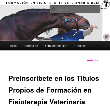
Ir
"Aprender a mirar globalmente"
al
Busca
contenido
principal
Formación en Fisioterapia
Veterinaria UCM
Menú
Inicio
Formación
Otra información
Contacto
principal
Navegación
←
Anterior
de
entradas
Preinscríbete en los Títulos
Propios de Formación en
Fisioterapia Veterinaria