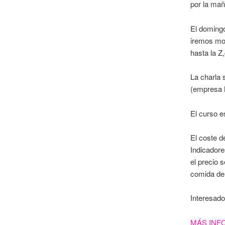
por la ma
El doming
iremos mos
hasta la Z
La charla 
(empresa 
El curso e
El coste 
Indicador
el precio 
comida de
Interesado
MÁS INF