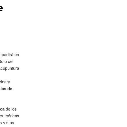
e
mpartirá en
Soto del
Acupuntura
rinary
tlas de
ica
de los
s teóricas
s vistos