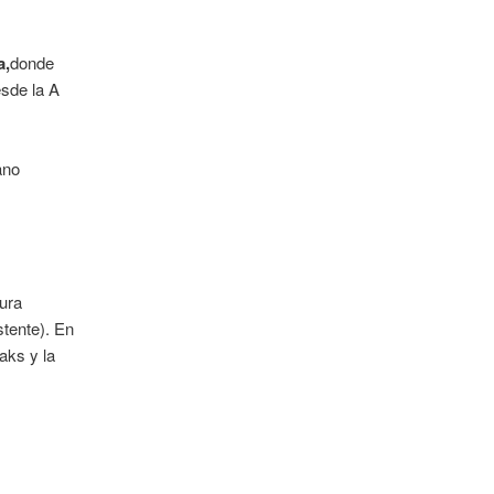
a,
donde
esde la A
ano
ura
stente). En
aks y la