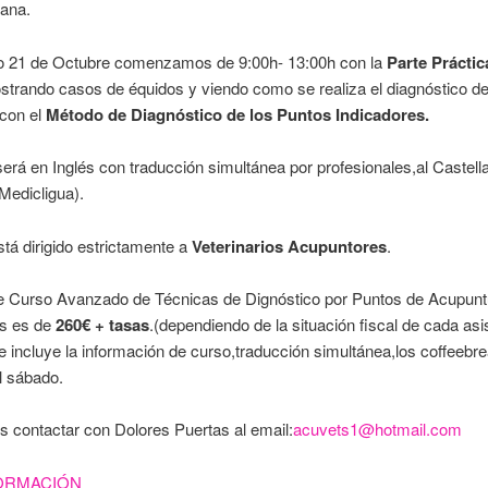
ñana.
o 21 de Octubre comenzamos de 9:00h- 13:00h con la
Parte Práctic
trando casos de équidos y viendo como se realiza el diagnóstico d
,con el
Método de Diagnóstico de los Puntos Indicadores.
será en Inglés con traducción simultánea por profesionales,al Castell
Medicligua).
stá dirigido estrictamente a
Veterinarios Acupuntores
.
de Curso Avanzado de Técnicas de Dignóstico por Puntos de Acupunt
es es de
260€ + tasas
.(dependiendo de la situación fiscal de cada asi
se incluye la información de curso,traducción simultánea,los coffeebre
l sábado.
s contactar con Dolores Puertas al email:
acuvets1@hotmail.com
ORMACIÓN