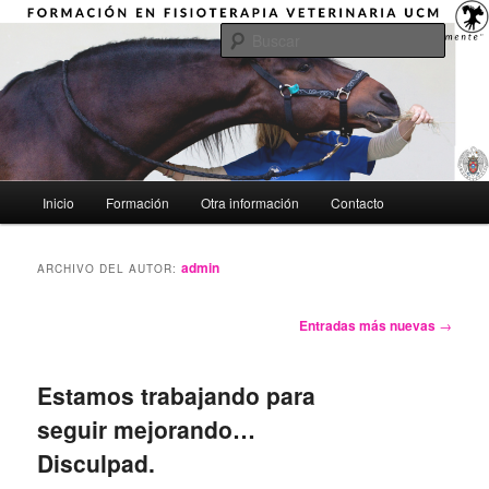
Ir
Ir
"Aprender a mirar globalmente"
al
al
Busca
contenido
contenido
principal
secundario
Formación en Fisioterapia
Veterinaria UCM
Menú
Inicio
Formación
Otra información
Contacto
principal
admin
ARCHIVO DEL AUTOR:
Navegación
Entradas más nuevas
→
de
entradas
Estamos trabajando para
seguir mejorando…
Disculpad.