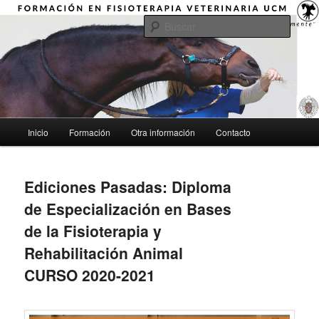
Ir
"Aprender a mirar globalmente"
al
Busca
contenido
principal
Formación en Fisioterapia
Veterinaria UCM
Menú
Inicio
Formación
Otra información
Contacto
principal
Ediciones Pasadas: Diploma
de Especialización en Bases
de la Fisioterapia y
Rehabilitación Animal
CURSO 2020-2021